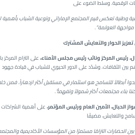
ت الرقمية. وسلط الضوء على
ية وطنية تعكس قيم المجتمع الإماراتي وتوعية الشباب بأهمية ا
 مواجهة العولمة”
.
تعزيز الحوار والتعايش المشترك
ل، رئيس المركز ونائب رئيس مجلس الأمناء،
على التزام المركز ب
هم بين الثقافات. وشدّد على الدور الحيوي للشباب في قيادة جهود الح
وا أبطالاً للتسامح هو استثمار في مستقبل أكثر ازدهاراً. فمن خل
نا بناء مجتمعات أكثر شمولاً وتفهماً”.
واز الحبال، الأمين العام ورئيس المؤتمر،
على أهمية الشراكات ال
سامح والتعايش، مضيفًا
بين الحضارات التزامًا مستمرًا من المؤسسات الأكاديمية والمجتمع