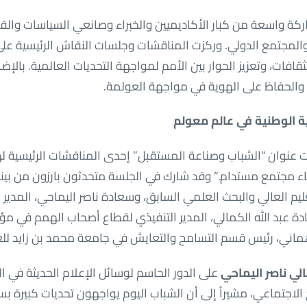
ة واسعة من كبار الأكاديميين والخبراء وصانعي السياسات والقي
والمجتمع الدولي. وركزت المناقشات وجلسات النقاش الرئيسية على 
ثقافات، وتعزيز الحوار بين الأمم لمواجهة التحديات العالمية. بالإض
 والحفاظ على الهوية في مواجهة العولمة.
ة الوطنية في عالم معولم
 عنوان “الشباب وصناعة المستقبل” إحدى المناقشات الرئيسية لهذا
ناء مجتمع مستدام.” وقد شارك في الجلسة متحدثون بارزون من بين
يم العالي والبحث العلمي السابق، وسعادة ناصر اليماحي، المدير ا
دة عبد الله الكمالي، المدير التنفيذي لقطاع أصحاب الهمم في مؤس
اني، رئيس قسم التسامح والتعايش في جامعة محمد بن زايد للعل
لي ناصر اليماحي
على الدور الحاسم لوسائل الإعلام الحديثة في ا
ج الاجتماعي، مشيراً إلى أن الشباب اليوم يواجهون تحديات كبيرة ب