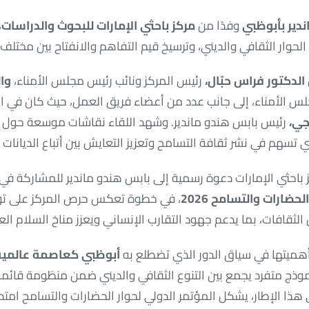
دير بأبوظبي
وفدًا من
مركز باحثي الإمارات للبحوث والدراسات
،
لحوار الثقافي والديني، وترسيخ قيم التفاهم والانفتاح بين مختلف
الدكتور فراس حبّال،
رئيس المركز ونائب رئيس مجلس الأمناء،
وال
لس الأمناء، إلى جانب عدد من أعضاء فريق العمل، حيث كان في ا
جي،
رئيس بابس هندو ماندير. وشهد اللقاء نقاشات موسعة حول آ
ي تسهم في نشر ثقافة التسامح وتعزيز التعايش بين أتباع الديانات 
كز باحثي الإمارات دعوة رسمية إلى بابس هندو ماندير للمشاركة في
حضارات والتسامح 2026
، في خطوة تعكس حرص المركز على توس
ين الثقافات، بما يدعم جهود التقارب الإنساني ويعزز مناخ السلام ال
ميتها في سياق الدور الذي تضطلع به
أبوظبي كعاصمة عالمية 
ذج متفرد يجمع بين التنوع الثقافي والديني ضمن منظومة قائمة 
 هذا الإطار، يشكل المؤتمر الدولي لحوار الحضارات والتسامح امتدادً