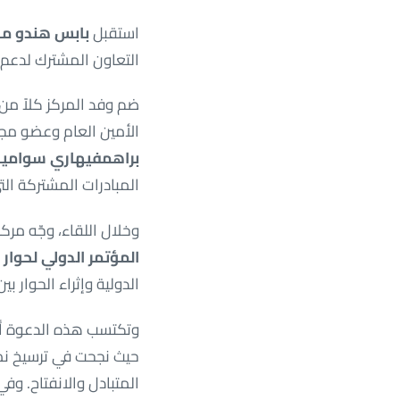
استقبل
بابس هندو مان
التعاون المشترك لدعم ا
ضم وفد المركز كلاً من
الأمين العام وعضو مج
براهمفيهاري سوامي
المبادرات المشتركة الت
وخلال اللقاء، وجّه مر
المؤتمر الدولي لحوار ال
الدولية وإثراء الحوار ب
وتكتسب هذه الدعوة أه
حيث نجحت في ترسيخ نمو
المتبادل والانفتاح. وفي