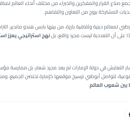
مع صناع القرار والمفكرين والخبراء من مختلف أنحاء العالم لمناق
يات المشتركة بروح من التعاون والتفاهم.
 لمعالم دينية وثقافية بارزة، من بينها بابس هندو ماندير، التزامًا
دًا على أن التعددية ليست مجرد واقع، بل
نهج استراتيجي يعزز است
ار التعايش في دولة الإمارات لم يعد مجرد شعار، بل ممارسة مؤ
لنوعية، لتواصل أبوظبي ترسيخ موقعها كإمارة تحتضن الجميع، وم
 بين شعوب العالم
.