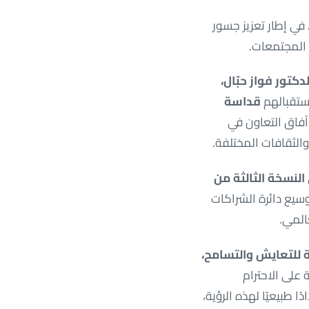
 في إطار تعزيز جسور
 المجتمعات.
دكتور فواز حبّال،
ستقبالهم
قداسة
فاق التعاون في
والثقافات المختلفة.
النسخة الثالثة من
يع دائرة الشراكات
عالمي.
للتعايش والتسامح،
على الاحترام
ا طبيعيًا لهذه الرؤية،