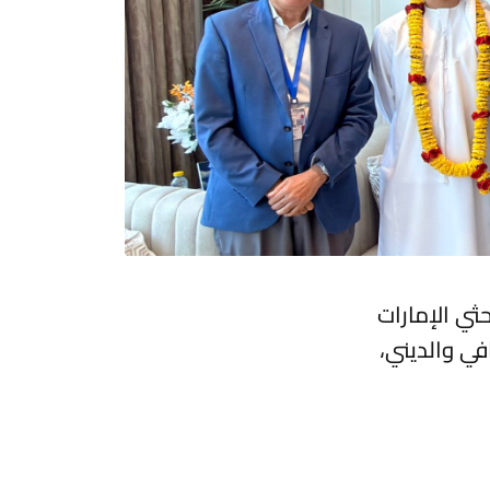
 باحثي الإمارات
في والديني،