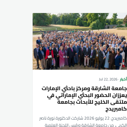
خبار
· Jul 22, 2026
امعة الشارقة ومركز باحثي الإمارات
عززان الحضور البحثي الإماراتي في
لتقى الخليج للأبحاث بجامعة
امبريدج
كامبريدج، 22 يوليو 2026 شاركت الدكتورة نورة ناصر
لكربي، من جامعة الشارقة ورئيس اللجنة العلمية