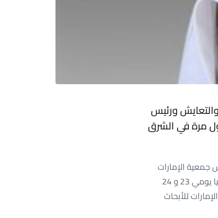
 والتعايش ورئيس
ول مرة في الشرق
س جمعية الإمارات
للأمراض الجينية ، ستستضيف دبي مؤتمر الصحة الواحد لأول مرة في الشرق الأوسط وآسيا يومي 23 و 24
Best Health بالشراكة مع مركز الإمارات للأبحاث