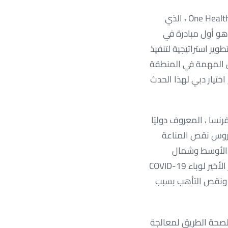
تم الآن دمج الصحة العامة ، وصحة الحيوان ، وصحة النبات ، ونوعية البيئة الجيدة في نهج One Health ، الذي
هو أول مبادرة في
ل أصحاب المصلحة في One Health لمناقشة وتطوير استراتيجية لتنفيذ
 الدول المهمة في المنطقة
اختيار دبي لهذا الحدث
P في جامعة جرونوبل ألب ، فرنسا ، المعروف دوليًا
يروس نقص المناعة
شرق الأوسط وشمال
أفريقيا للمشاركة في المبادرة الصحية الشاملة وتحديد طريقة لتنفيذها. يُعتقد أن الظهور الأخير لوباء COVID-19
ت ونقص التأهب بسبب
 للصحة الطريق لمعالجة