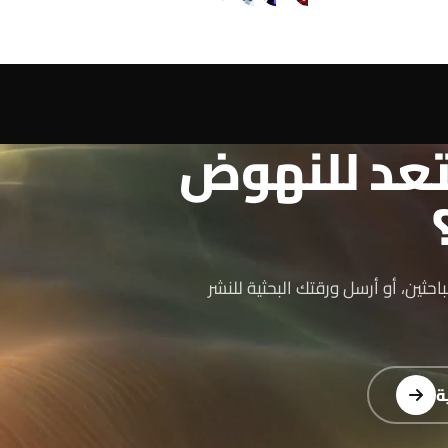
عد للنهوض
حثين، أو أرسل ورقتك البحثية للنشر
ة