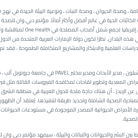
كائنات الحية في عالم أفضل وأكثر أمانًا. مؤتمر دبي وان للصحة 
الشرق الأوسط وشمال إفريقيا لجمع شم
وم One Health في هذه البلدان. نظرًا لكون دولة الإمارات العربية المتحدة من
دراسات العلمية والابتكار والمشاريع المتكاملة الطموحة ، فقد تم 
صرح البروفيسور يحيى شبلون ، مدير الأبحاث ومدير مختبر AVEL
راض المعدية وتطوير لقاحات لمكافحة الفيروسات القاتلة مثل ف
H) المسؤول عن الإيدز ، أن هناك حاجة ملحة للدول العربية في منطقة ال
رة الأمراض الحيوانية المصدر الموجودة في مستودعات الحيوانا
لصحية.
 بين البشر والحيوانات والنباتات والبيئة ، سيمهد مؤتمر دبي وان